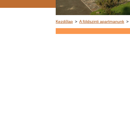
Kezdőlap
>
A földszinti apartmanunk
>