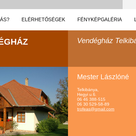
EÁS?
ELÉRHETŐSÉGEK
FÉNYKÉPGALÉRIA
Vendégház Telkib
ÉGHÁZ
Mester Lászlóné
Telkibánya,
Hegyi u.6.
06 46 388-515
06 30 529-58-89
trofeas@
gmail.co
m