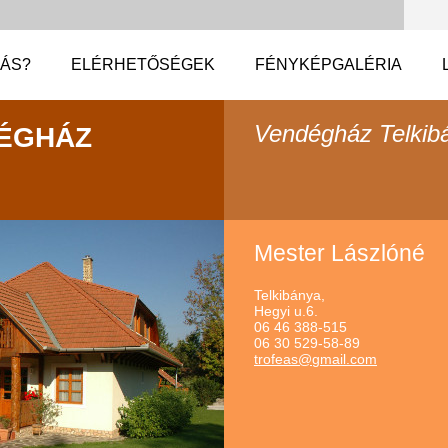
EÁS?
ELÉRHETŐSÉGEK
FÉNYKÉPGALÉRIA
Vendégház Telkib
ÉGHÁZ
Mester Lászlóné
Telkibánya,
Hegyi u.6.
06 46 388-515
06 30 529-58-89
trofeas@
gmail.co
m