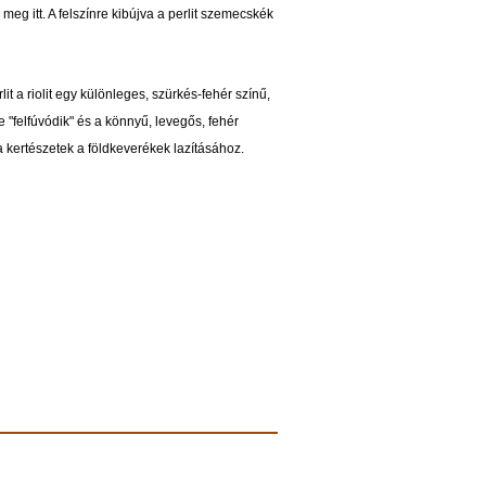
meg itt. A felszínre kibújva a perlit szemecskék
t a riolit egy különleges, szürkés-fehér színű,
"felfúvódik" és a könnyű, levegős, fehér
 kertészetek a földkeverékek lazításához.